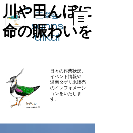
川や田んぼに
川や田んぼに
三翠会
sanns
命の賑わいを
命の賑わいを
ui​kai
日々の作業状況、
イベント情報や
​湘南タゲリ米販売
のインフォメーシ
ョンをいたしま
す。