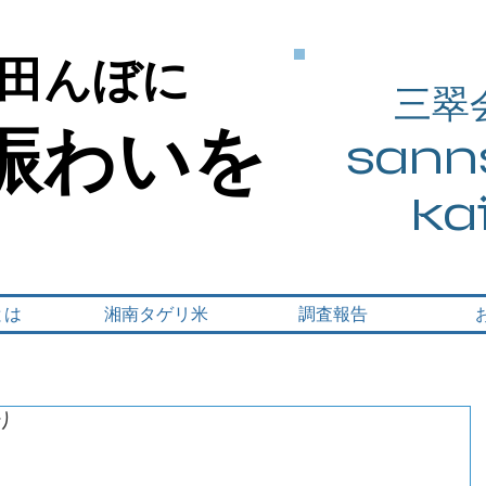
田んぼに
田んぼに
三翠
賑わいを
賑わいを
sanns
ka
とは
湘南タゲリ米
調査報告
り