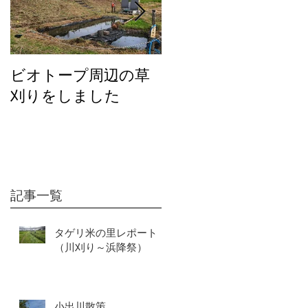
ビオトープ周辺の草
２０２６年度の活動
刈りをしました
について
記事一覧
タゲリ米の里レポート
（川刈り～浜降祭）
小出川散策