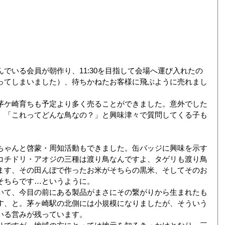
でいる会員が朝作り、11:30を目指して会場へ運び入れたの
ってしまいました）、待ちかねたお客様に飛ぶように売れまし
茅ケ崎育ちも予定より多く売ることができました。意外でした
、「これってどんな鳥なの？」と興味津々で質問してくる子も
ちゃんと啓蒙・周知活動もできました。缶バッジに興味を示す
コチドリ・アオジの三種は渡り鳥なんですよ、タゲリも渡り鳥
ます、その田んぼで作ったお米がそちらの黒米、そしてそのお
そちらです…というように。
いて、今目の前にある製品がまさにその繋がりから生まれたも
す、と。茅ヶ崎駅の北側には小規模になりましたが、そういう
いる営みが残っています。