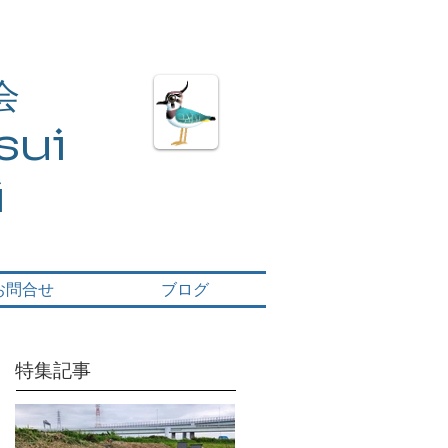
会
ui​
i
お問合せ
ブログ
特集記事