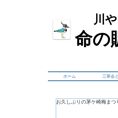
川や
川や
命の
命の
ホーム
三翠会
お久しぶりの茅ケ崎梅まつ