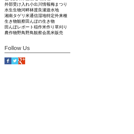
外部受け入れ
小出川
情報
梅まつり
水生生物
河畔林
渡良瀬遊水地
湘南タゲリ米通信
湿地
特定外来種
生き物観察
田んぼの生き物
田んぼレポート
稲作
米作り
草刈り
農作物
野鳥
野鳥観察会
黒米販売
Follow Us