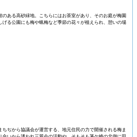
館のある高砂緑地。こちらにはお茶室があり、そのお庭が梅園
しげる公園にも梅や蝋梅など季節の花々が植えられ、憩いの場
まちぢから協議会が運営する、地元住民の力で開催される梅ま
り合いから誘われ三翠会の活動や、そもそも茅ケ崎の北側に田