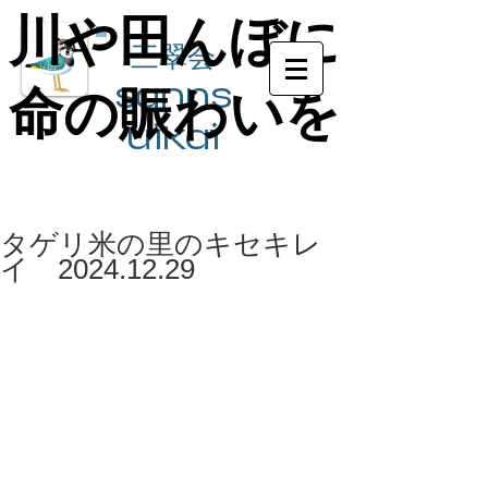
川や田んぼに
川や田んぼに
三翠会
sanns
命の賑わいを
命の賑わいを
ui​kai
タゲリ米の里のキセキレ
イ 2024.12.29