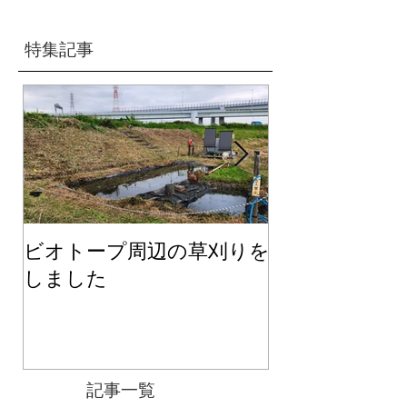
特集記事
ビオトープ周辺の草刈りを
２０２６年度
しました
て
記事一覧