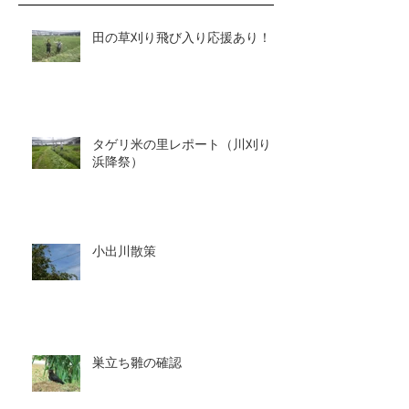
田の草刈り飛び入り応援あり！
タゲリ米の里レポート（川刈り～
浜降祭）
小出川散策
巣立ち雛の確認