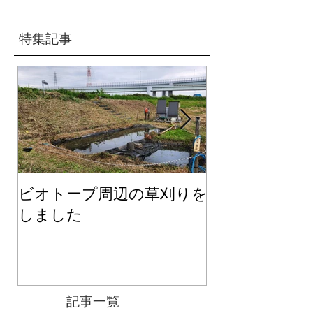
特集記事
ビオトープ周辺の草刈りを
２０２６年度
しました
て
記事一覧