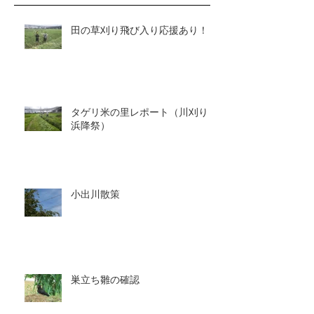
田の草刈り飛び入り応援あり！
タゲリ米の里レポート（川刈り～
浜降祭）
小出川散策
巣立ち雛の確認