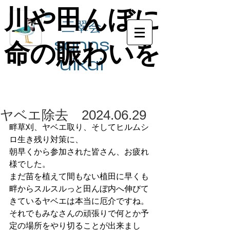
川や田んぼに
川や田んぼに
三翠会
sanns
命の賑わいを
命の賑わいを
ui​kai
ヤベエ除去 2024.06.29
畔草刈、ヤベエ取り、そしてヒルムシ
ロ生き残り対策に、
朝早くから参加された皆さん、お疲れ
様でした。
まだ苗を植えて間もない植田に早くも
畔からスルスルっと田んぼ内へ伸びて
きているヤベエは本当に厄介ですね。
それでもみなさんの頑張りで何とか予
定の場所をやり切ることが出来まし