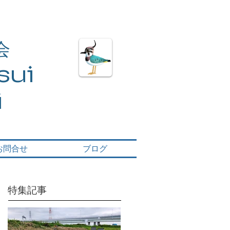
会
ui​
i
お問合せ
ブログ
特集記事