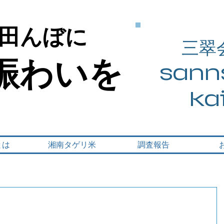
田んぼに
田んぼに
三翠
賑わいを
賑わいを
sanns
ka
とは
湘南タゲリ米
調査報告