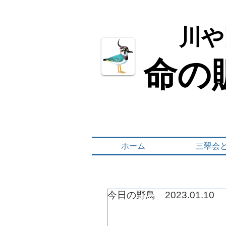
川や
川や
命の
命の
ホーム
三翠会
今日の野鳥 2023.01.10