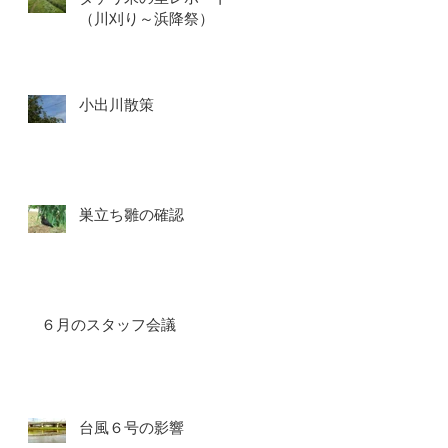
（川刈り～浜降祭）
小出川散策
巣立ち雛の確認
６月のスタッフ会議
台風６号の影響