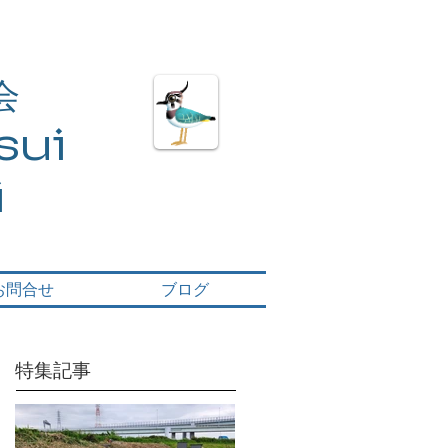
会
ui​
i
お問合せ
ブログ
特集記事