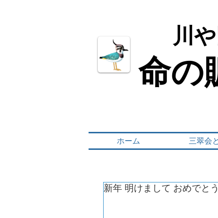
川や
川や
命の
命の
ホーム
三翠会
新年 明けまして おめでと