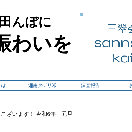
田んぼに
田んぼに
三翠
賑わいを
賑わいを
sanns
ka
とは
湘南タゲリ米
調査報告
うございます！ 令和6年 元旦