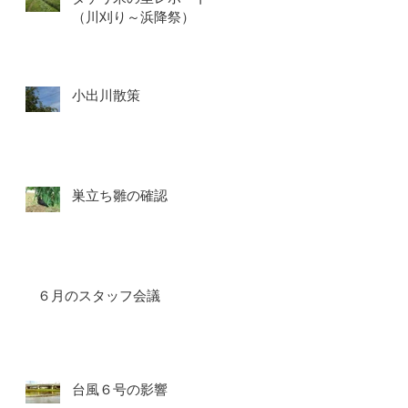
（川刈り～浜降祭）
小出川散策
巣立ち雛の確認
６月のスタッフ会議
台風６号の影響