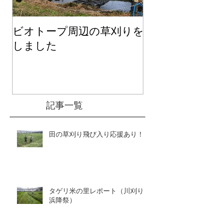
ビオトープ周辺の草刈りを
２０２６年度
しました
て
記事一覧
田の草刈り飛び入り応援あり！
タゲリ米の里レポート（川刈り～
浜降祭）