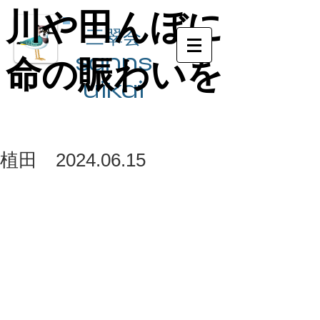
川や田んぼに
川や田んぼに
三翠会
sanns
命の賑わいを
命の賑わいを
ui​kai
植田 2024.06.15