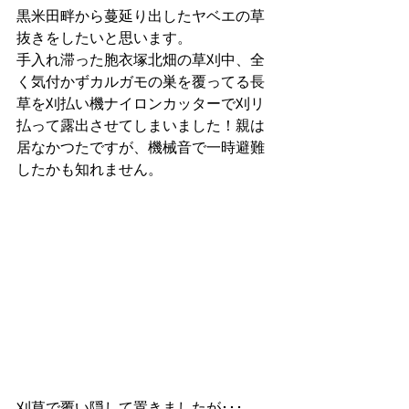
黒米田畔から蔓延り出したヤベエの草
抜きをしたいと思います。
手入れ滞った胞衣塚北畑の草刈中、全
く気付かずカルガモの巣を覆ってる長
草を刈払い機ナイロンカッターで刈リ
払って露出させてしまいました！親は
居なかつたですが、機械音で一時避難
したかも知れません。
刈草で覆い隠して置きましたが･･･