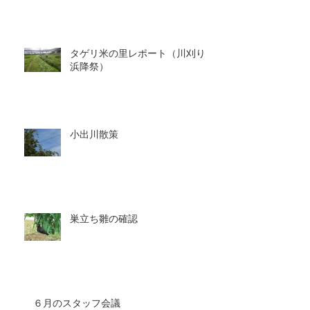
タゲリ米の里レポート（川刈り～
浜降祭）
小出川散策
巣立ち雛の確認
６月のスタッフ会議