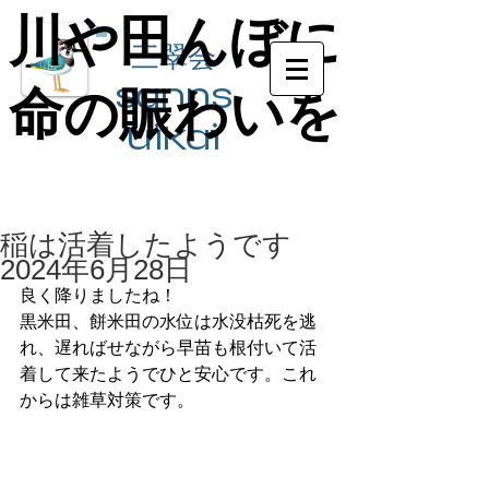
川や田んぼに
川や田んぼに
三翠会
sanns
命の賑わいを
命の賑わいを
ui​kai
稲は活着したようです
2024年6月28日
良く降りましたね！
黒米田、餅米田の水位は水没枯死を逃
れ、遅ればせながら早苗も根付いて活
着して来たようでひと安心です。これ
からは雑草対策です。