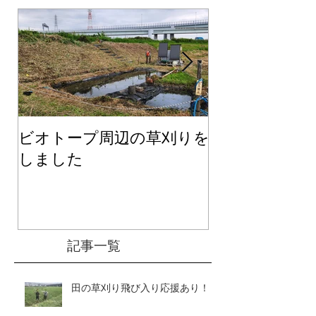
ビオトープ周辺の草刈りを
２０２６年度
しました
て
記事一覧
田の草刈り飛び入り応援あり！