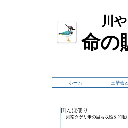
川や
川や
命の
命の
ホーム
三翠会
田んぼ便り
湘南タゲリ米の里も収穫を間近