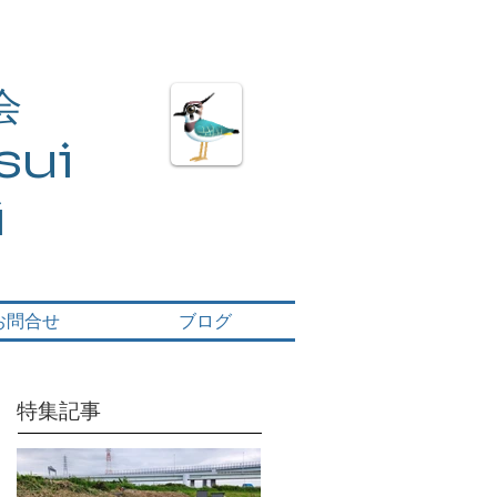
会
ui​
i
お問合せ
ブログ
特集記事