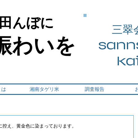
田んぼに
田んぼに
三翠
賑わいを
賑わいを
sanns
ka
とは
湘南タゲリ米
調査報告
に控え、黄金色に染まっております。