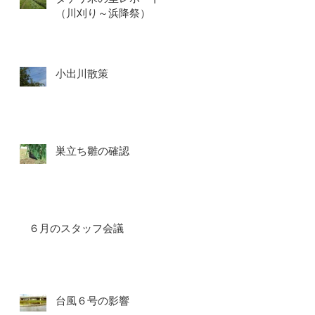
（川刈り～浜降祭）
小出川散策
巣立ち雛の確認
６月のスタッフ会議
台風６号の影響