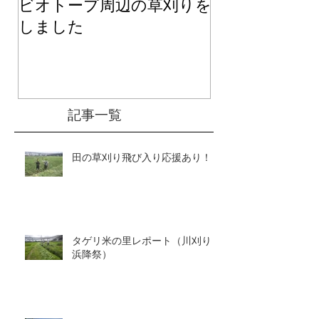
ビオトープ周辺の草刈りを
２０２６年度
しました
て
記事一覧
田の草刈り飛び入り応援あり！
タゲリ米の里レポート（川刈り～
浜降祭）