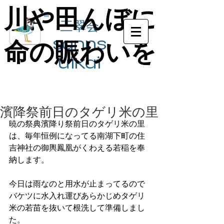
川や田んぼに
川や田んぼに
三翠会
sanns
命の賑わいを
命の賑わいを
ui​kai
濱降祭前日のタゲリ米の里
暁の祭典濱降り祭前日のタゲリ米の里
は、毎年恒例になってる南湖下町の住
吉神社の御輿鳳凰がくわえる若稲を奉
納します。
今日は雨なのと用水が止まってるので
バケツに水入れ運びあらかじめタゲリ
米の若苗を抜いて根洗して準備しまし
た。