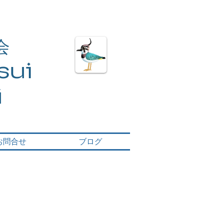
会
ui​
i
お問合せ
ブログ