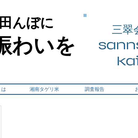
田んぼに
田んぼに
三翠
賑わいを
賑わいを
sanns
ka
とは
湘南タゲリ米
調査報告