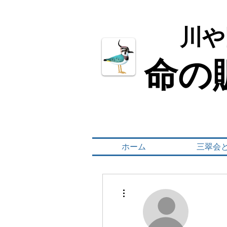
川や
川や
命の
命の
ホーム
三翠会
その他