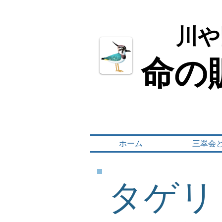
川や
川や
命の
命の
ホーム
三翠会
タゲリ