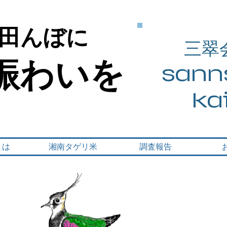
田んぼに
田んぼに
三翠
賑わいを
賑わいを
sanns
ka
とは
湘南タゲリ米
調査報告