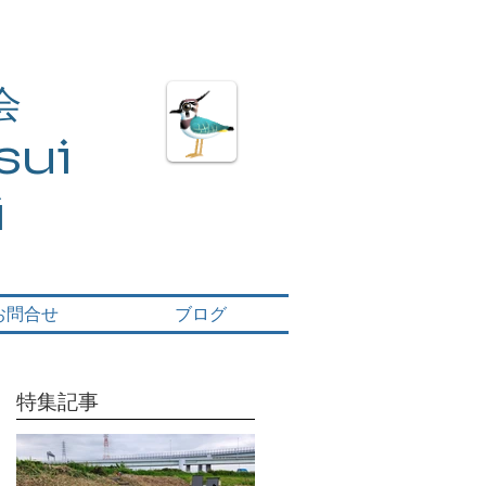
会
ui​
i
お問合せ
ブログ
特集記事