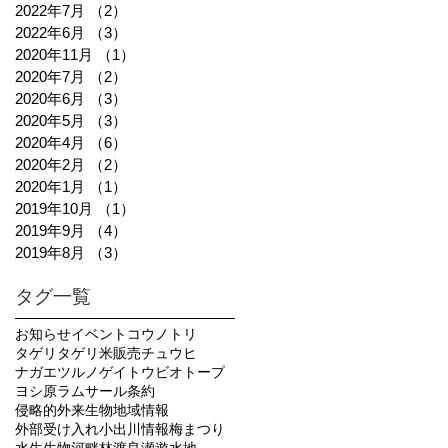
2022年7月
（2）
2件の記事
2022年6月
（3）
3件の記事
2020年11月
（1）
1件の記事
2020年7月
（2）
2件の記事
2020年6月
（3）
3件の記事
2020年5月
（3）
3件の記事
2020年4月
（6）
6件の記事
2020年2月
（2）
2件の記事
2020年1月
（1）
1件の記事
2019年10月
（1）
1件の記事
2019年9月
（4）
4件の記事
2019年8月
（3）
3件の記事
タグ一覧
お知らせ
イベント
コウノトリ
タゲリ
タゲリ米販売
チュウヒ
ナガエツルノゲイトウ
ビオトープ
ヨシ原
ラムサール条約
侵略的外来生物
地域情報
外部受け入れ
小出川
情報
梅まつり
水生生物
河畔林
渡良瀬遊水地