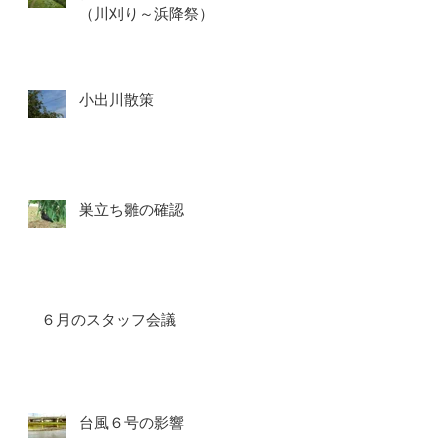
（川刈り～浜降祭）
小出川散策
巣立ち雛の確認
６月のスタッフ会議
台風６号の影響