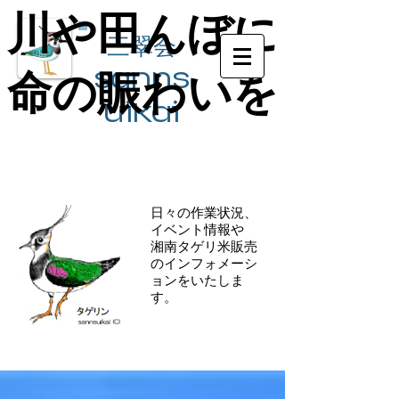
川や田んぼに
川や田んぼに
三翠会
sanns
命の賑わいを
命の賑わいを
ui​kai
日々の作業状況、
イベント情報や
​湘南タゲリ米販売
のインフォメーシ
ョンをいたしま
す。